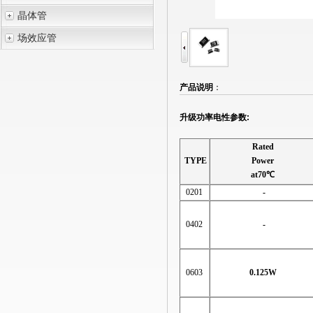
晶体管
场效应管
产品说明
：
升级功率电性参数
:
Rated
TYPE
Power
at70
℃
0201
-
0402
-
0603
0.125W