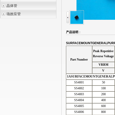
晶体管
场效应管
产品说明
：
SURFACEMOUNTGENERALPURPO
Peak Repetitive
Reverse Voltage
Part Number
VRRM
V
1ASURFACEMOUNTGENERALPUR
SS4001
50
SS4002
100
SS4003
200
SS4004
400
SS4005
600
SS4006
800