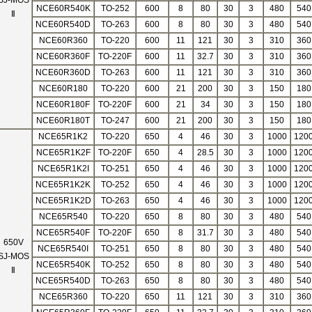
SJ-MOS
NCE60R540K
TO-252
600
8
80
30
3
480
540
Ⅱ
NCE60R540D
TO-263
600
8
80
30
3
480
540
NCE60R360
TO-220
600
11
121
30
3
310
360
NCE60R360F
TO-220F
600
11
32.7
30
3
310
360
NCE60R360D
TO-263
600
11
121
30
3
310
360
NCE60R180
TO-220
600
21
200
30
3
150
180
NCE60R180F
TO-220F
600
21
34
30
3
150
180
NCE60R180T
TO-247
600
21
200
30
3
150
180
NCE65R1K2
TO-220
650
4
46
30
3
1000
120
NCE65R1K2F
TO-220F
650
4
28.5
30
3
1000
120
NCE65R1K2I
TO-251
650
4
46
30
3
1000
120
NCE65R1K2K
TO-252
650
4
46
30
3
1000
120
NCE65R1K2D
TO-263
650
4
46
30
3
1000
120
NCE65R540
TO-220
650
8
80
30
3
480
540
NCE65R540F
TO-220F
650
8
31.7
30
3
480
540
650V
NCE65R540I
TO-251
650
8
80
30
3
480
540
SJ-MOS
NCE65R540K
TO-252
650
8
80
30
3
480
540
Ⅱ
NCE65R540D
TO-263
650
8
80
30
3
480
540
NCE65R360
TO-220
650
11
121
30
3
310
360