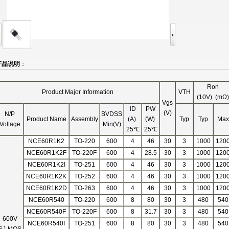
产品说明
：
Ron
Product Major Information
VTH
(10V) (mΩ)
Vgs
ID
PW
(V)
N/P
BVDSS
Product Name
Assembly
(A)
(W)
Typ
Typ
Max
Voltage
Min(V)
25
℃
25
℃
NCE60R1K2
TO-220
600
4
46
30
3
1000
120
NCE60R1K2F
TO-220F
600
4
28.5
30
3
1000
120
NCE60R1K2I
TO-251
600
4
46
30
3
1000
120
NCE60R1K2K
TO-252
600
4
46
30
3
1000
120
NCE60R1K2D
TO-263
600
4
46
30
3
1000
120
NCE60R540
TO-220
600
8
80
30
3
480
540
NCE60R540F
TO-220F
600
8
31.7
30
3
480
540
600V
NCE60R540I
TO-251
600
8
80
30
3
480
540