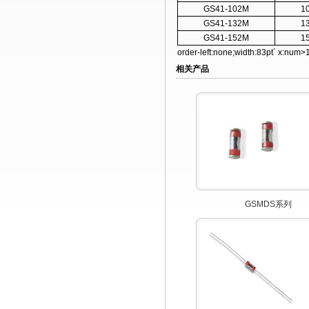
GS41-102M
1
GS41-132M
1
GS41-152M
1
order-left:none;width:83pt´ x:num
相关产品
GSMDS系列